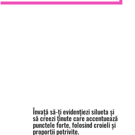
COLORS &
SHAPES
Învață să-ți evidențiezi silueta și
să creezi ținute care accentuează
punctele forte, folosind croieli și
proporții potrivite.